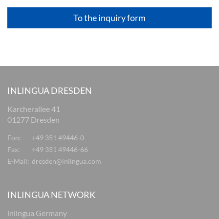
To the inquiry form
INLINGUA DRESDEN
Karcherallee 41
01277 Dresden
Fon:
+49 351 49446-0
Fax:
+49 351 49446-66
E-Mail:
dresden@inlingua.com
INLINGUA NETWORK
inlingua Germany