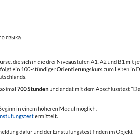
го языка
urse, die sich in die drei Niveaustufen A1, A2 und B1 mit j
folgt ein 100-stündiger
Orientierungskurs
zum Leben in 
utschlands.
maximal
700 Stunden
und endet mit dem Abschlusstest "De
 Beginn in einem höheren Modul möglich.
instufungstest
ermittelt.
eldung dafür und der Einstufungstest finden im Objekt