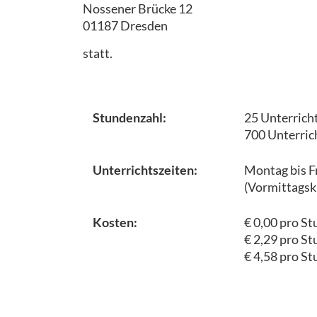
Nossener Brücke 12
01187 Dresden
statt.
Stundenzahl:
25 Unterrich
700 Unterric
Unterrichtszeiten:
Montag bis F
(Vormittagsk
Kosten:
€ 0,00 pro S
€ 2,29 pro S
€ 4,58 pro St