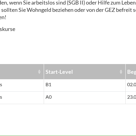
en, wenn Sie arbeitslos sind (SGB II) oder Hilfe zum Lebe
, sollten Sie Wohngeld beziehen oder von der GEZ befreit 
en!
nskurse
Start-Level
Beg
s
B1
02.
s
A0
23.