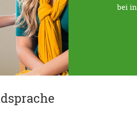
bei i
mdsprache