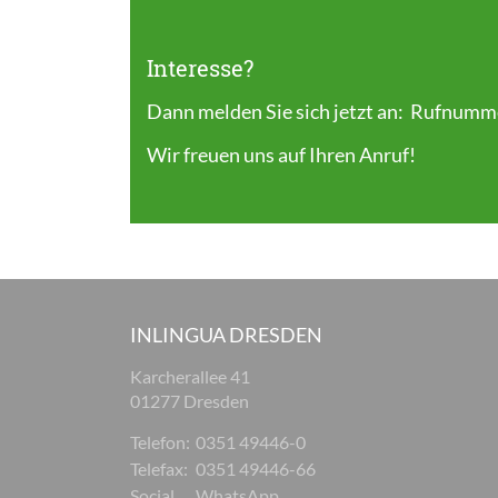
Interesse?
Dann melden Sie sich jetzt an: Rufnum
Wir freuen uns auf Ihren Anruf!
INLINGUA DRESDEN
Karcherallee 41
01277 Dresden
Telefon:
0351 49446-0
Telefax:
0351 49446-66
Social
WhatsApp