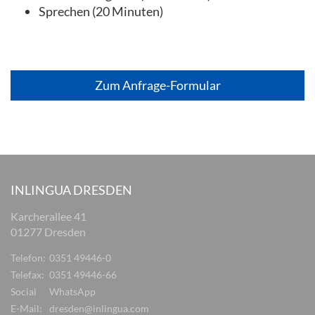
Sprechen (20 Minuten)
Zum Anfrage-Formular
INLINGUA DRESDEN
Karcherallee 41
01277 Dresden
Telefon:
0351 49446-0
Telefax:
0351 49446-66
Social
WhatsApp
E-Mail:
dresden@inlingua.com