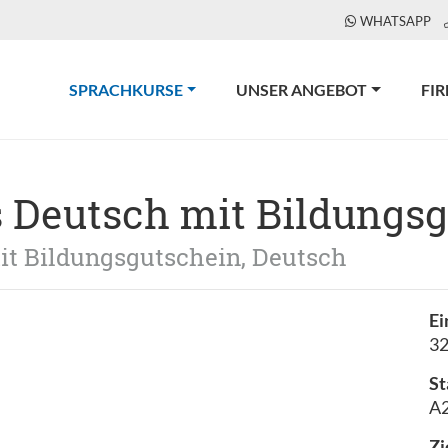
WHATSAPP
(CURRENT)
SPRACHKURSE
UNSER ANGEBOT
FI
 Deutsch mit Bildungs
it Bildungsgutschein, Deutsch
Ei
3
St
A2
Zi