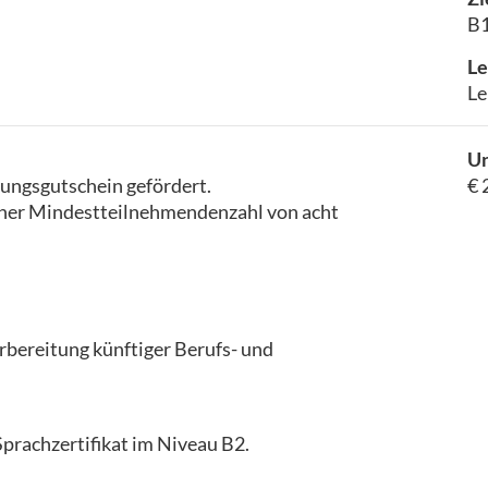
B1
Le
Le
Un
dungsgutschein gefördert.
€ 
iner Mindestteilnehmendenzahl von acht
rbereitung künftiger Berufs- und
prachzertifikat im Niveau B2.