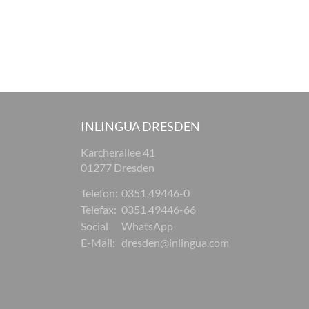
INLINGUA DRESDEN
Karcherallee 41
01277 Dresden
Telefon:
0351 49446-0
Telefax:
0351 49446-66
Social
WhatsApp
E-Mail:
dresden@inlingua.com