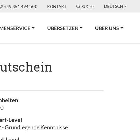
DEUTSCH
+49 351 49446-0
KONTAKT
SUCHE
RMENSERVICE
ÜBERSETZEN
ÜBER UNS
gutschein
nheiten
20
art-Level
 - Grundlegende Kenntnisse
el-Level