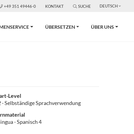
DEUTSCH
+49 351 49446-0
KONTAKT
SUCHE
RMENSERVICE
ÜBERSETZEN
ÜBER UNS
art-Level
 - Selbständige Sprachverwendung
rnmaterial
lingua - Spanisch 4