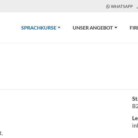
WHATSAPP
(CURRENT)
SPRACHKURSE
UNSER ANGEBOT
FI
St
B2
Le
in
t,