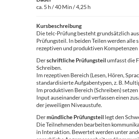
ca. 5 h / 40 Min / 4,25 h
Kursbeschreibung
Die telc-Prüfung besteht grundsätzlich au
Prüfungsteil. In beiden Teilen werden alle
rezeptiven und produktiven Kompetenzen 
Der
schriftliche Prüfungsteil
umfasst die 
Schreiben.
Im rezeptiven Bereich (Lesen, Hören, Spra
standardisierte Aufgabentypen, z. B. Mul
Im produktiven Bereich (Schreiben) setze
Input auseinander und verfassen einen zu
der jeweiligen Niveaustufe.
Der
mündliche Prüfungsteil
legt den Schw
Die Teilnehmenden bearbeiten kommunikat
in Interaktion. Bewertet werden unter and