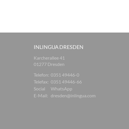
INLINGUA DRESDEN
Karcherallee 41
01277 Dresden
Telefon:
0351 49446-0
Telefax:
0351 49446-66
Social
WhatsApp
E-Mail:
dresden@inlingua.com