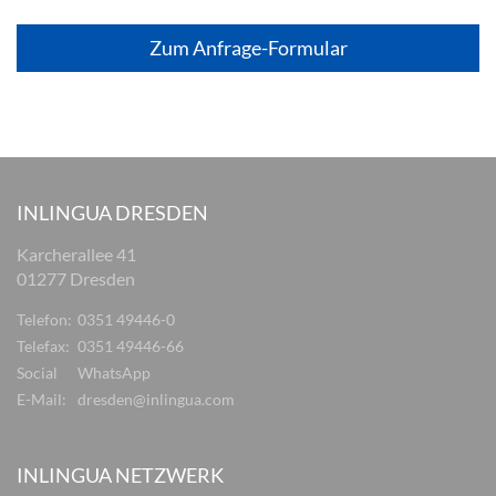
Zum Anfrage-Formular
INLINGUA DRESDEN
Karcherallee 41
01277 Dresden
Telefon:
0351 49446-0
Telefax:
0351 49446-66
Social
WhatsApp
E-Mail:
dresden@inlingua.com
INLINGUA NETZWERK